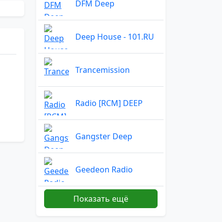
DFM Deep
Deep House - 101.RU
Trancemission
Radio [RCM] DEEP
Gangster Deep
Geedeon Radio
Показать ещё
Frisky Radio