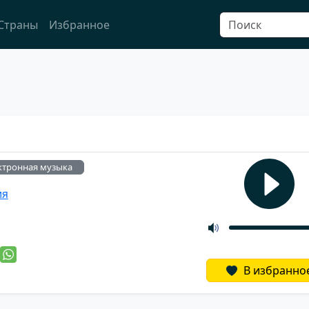
Страны
Избранное
ктронная музыка
ия
й
В избранно