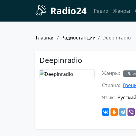
Radio24
Радио
Жанры
Главная
Радиостанции
Deepinradio
Deepinradio
Жанры:
Эле
Страна:
Грец
Язык:
Русски