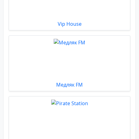
Vip House
Медляк FM