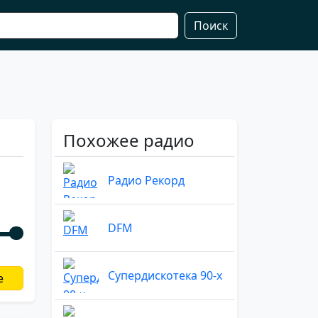
Поиск
Похожее радио
Радио Рекорд
DFM
Супердискотека 90-х
е