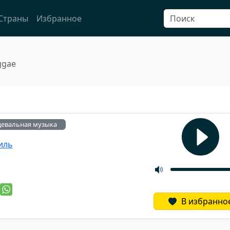
Страны
Избранное
ggae
цевальная музыка
иль
й
В избранно