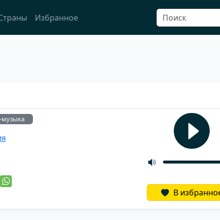
Страны
Избранное
-музыка
ия
й
В избранно