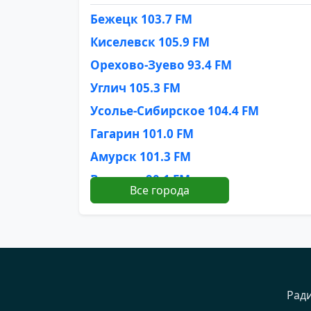
Бежецк 103.7 FM
Киселевск 105.9 FM
Орехово-Зуево 93.4 FM
Углич 105.3 FM
Усолье-Сибирское 104.4 FM
Гагарин 101.0 FM
Амурск 101.3 FM
Вязники 90.1 FM
Все города
Ливны 102.0 FM
Невинномысск 100.2 FM
Новошахтинск 101.1 FM
Приозерск 102.9 FM
Серпухов 91.5 FM
Рад