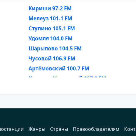
Кириши 97.2 FM
Мелеуз 101.1 FM
Ступино 105.1 FM
Удомля 104.0 FM
Шарыпово 104.5 FM
Чусовой 106.9 FM
Артёмовский 100.7 FM
Каменск-Уральский 107.8 FM
Минусинск 87.5 FM
Нефтеюганск 106.7 FM
Острогожск 106.7 FM
Серов 103.7 FM
Туапсе 105.5 FM
иостанции
Жанры
Страны
Правообладателям
Конт