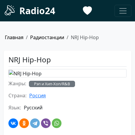
Radio24
Главная
Радиостанции
NRJ Hip-Hop
NRJ Hip-Hop
Жанры:
Рэп и Хип-Хоп/R&B
Страна:
Россия
Язык:
Русский