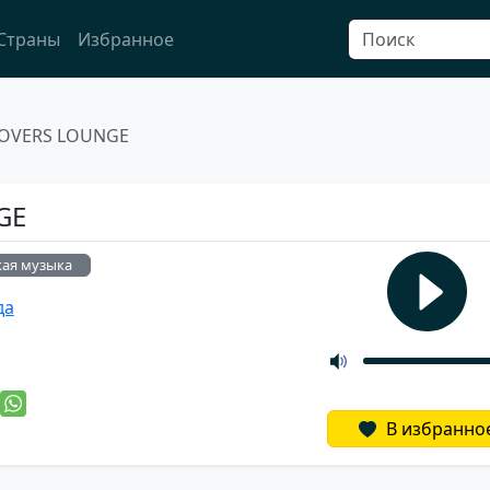
Страны
Избранное
COVERS LOUNGE
GE
кая музыка
да
й
В избранно