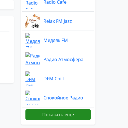
Radio Cafe
Relax FM Jazz
Медляк FM
Радио Атмосфера
DFM Chill
Спокойное Радио
Показать ещё
Light - Европа Плюс