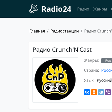
Radio24
Радио
Жанры
Главная
Радиостанции
Радио Crunch'
Радио Crunch'N'Cast
Жанры:
Рок
Страна:
Росс
Язык:
Русски