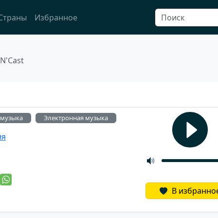
Страны
Избранное
N'Cast
-музыка
Электронная музыка
ия
й
В избранно