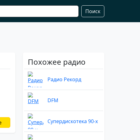
Поиск
Похожее радио
Радио Рекорд
DFM
Супердискотека 90-х
е