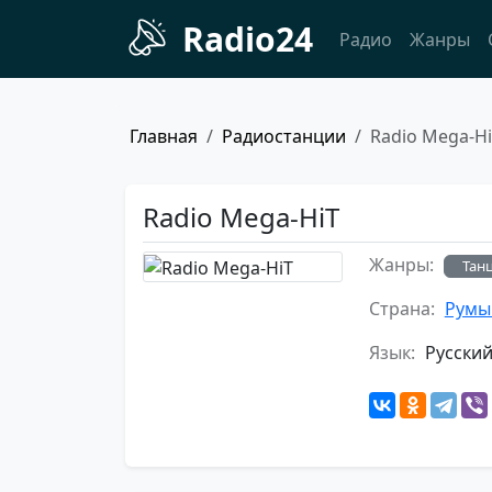
Radio24
Радио
Жанры
Главная
Радиостанции
Radio Mega-H
Radio Mega-HiT
Жанры:
Тан
Страна:
Румы
Язык:
Русски