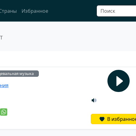
Страны
Избранное
iT
цевальная музыка
ния
й
В избранно