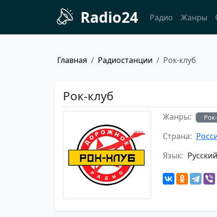
Radio24
Радио
Жанры
Главная
Радиостанции
Рок-клуб
Рок-клуб
Жанры:
Рок
Страна:
Росс
Язык:
Русски