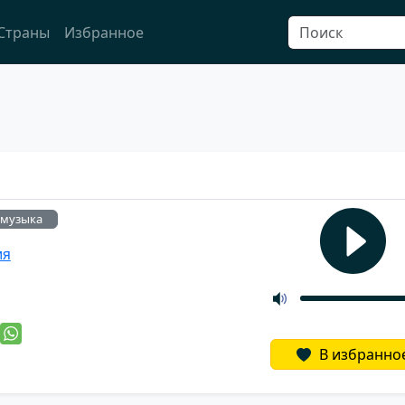
Страны
Избранное
-музыка
ия
й
В избранно