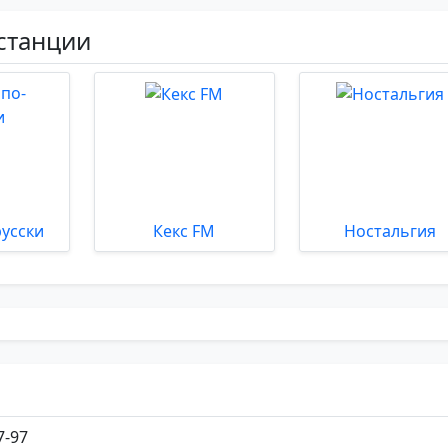
станции
русски
Кекс FM
Ностальгия
7-97