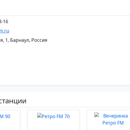
8-16
m.ru
я, 1, Барнаул, Россия
станции