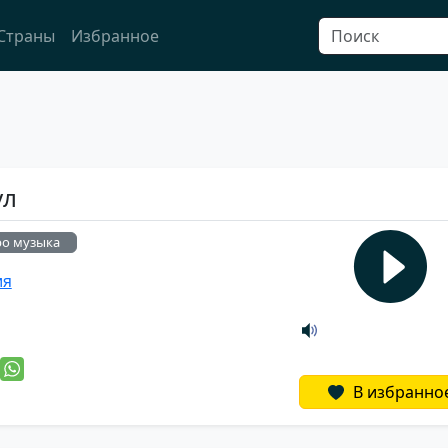
Страны
Избранное
ул
ро музыка
ия
й
В избранно