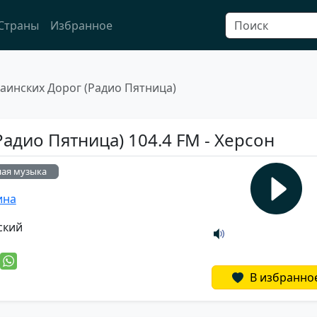
Страны
Избранное
аинских Дорог (Радио Пятница)
адио Пятница) 104.4 FM - Херсон
ная музыка
ина
ский
В избранно