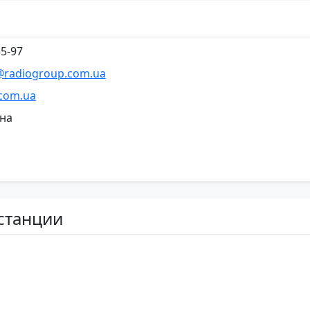
55-97
@radiogroup.com.ua
.com.ua
ина
станции