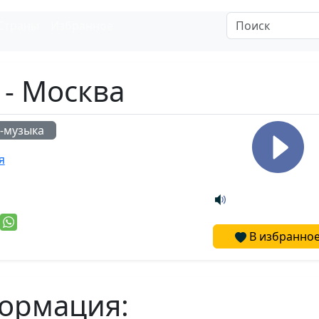
Страны
Избранное
 - Москва
-музыка
я
В избранно
ормация: