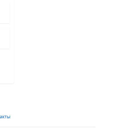
Радио Монте-Карло
Радио Маяк
Хит FM
Пи FM
Радио Дача
Радио Шоколад
акты