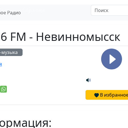
Страны
Избранное
ое Радио
.6 FM - Невинномысск
-музыка
я
В избранно
ормация: