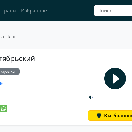
Страны
Избранное
па Плюс
ктябрьский
-музыка
ия
й
В избранно