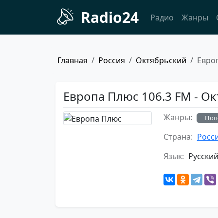
Radio24
Радио
Жанры
Главная
Россия
Октябрьский
Евро
Европа Плюс 106.3 FM - О
Жанры:
Поп
Страна:
Росс
Язык:
Русски