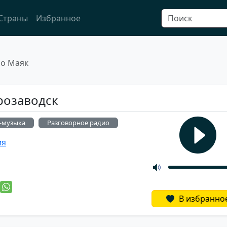
Страны
Избранное
ио Маяк
трозаводск
-музыка
Разговорное радио
ия
й
В избранно