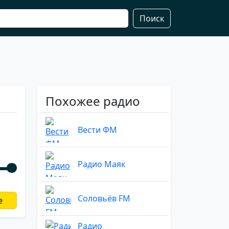
Поиск
Похожее радио
Вести ФМ
Радио Маяк
Соловьёв FM
е
Радио