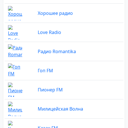
Хорошее радио
Love Radio
Радио Romantika
Гоп FM
Пионер FM
Милицейская Волна
Казак FM