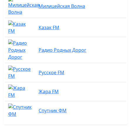
Милицейская Волна
Казак FM
Радио Родных Дорог
Русское FM
Жара FM
Спутник ФМ