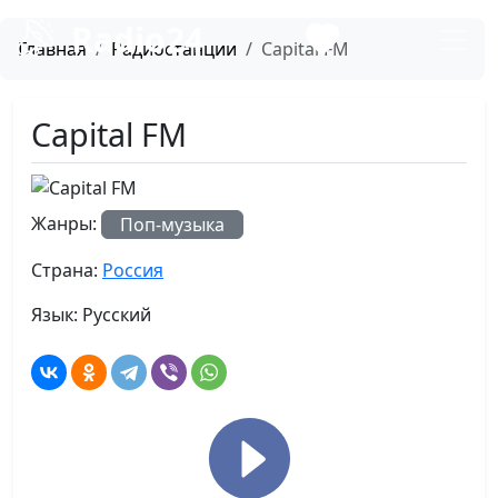
Radio24
Главная
Радиостанции
Capital FM
Capital FM
Жанры:
Поп-музыка
Страна:
Россия
Язык:
Русский