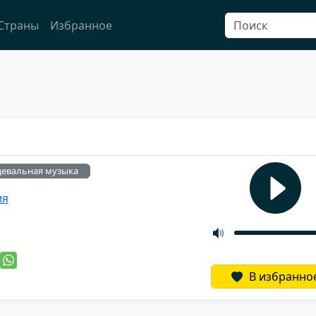
Страны
Избранное
цевальная музыка
ия
й
В избранно