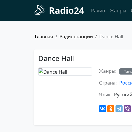
Radio24
Радио
Жанры
Главная
Радиостанции
Dance Hall
Dance Hall
Жанры:
Тан
Страна:
Росс
Язык:
Русски