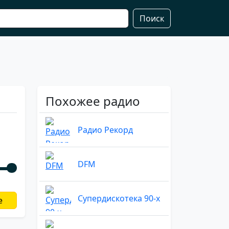
Поиск
Похожее радио
Радио Рекорд
DFM
Супердискотека 90-х
е