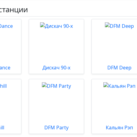
станции
ance
Дискач 90-х
DFM Deep
ll
DFM Party
Кальян Рэп