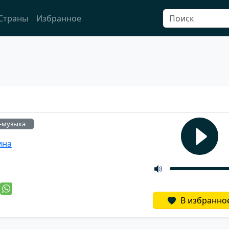
Страны
Избранное
-музыка
ина
й
В избранно