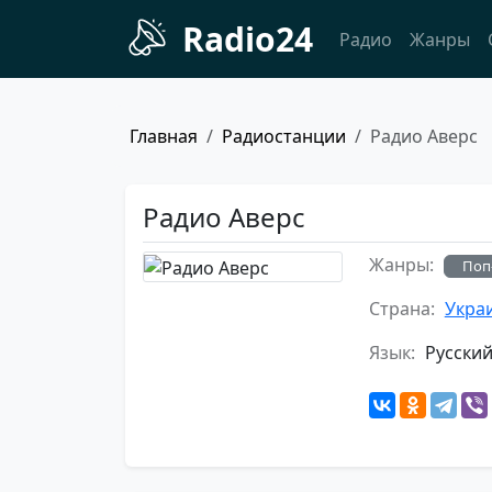
Radio24
Радио
Жанры
Главная
Радиостанции
Радио Аверс
Радио Аверс
Жанры:
Поп
Страна:
Укра
Язык:
Русски