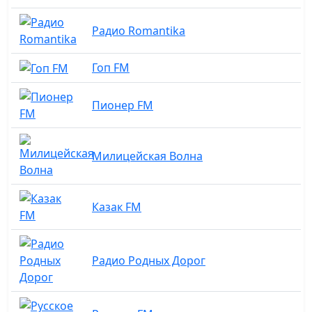
Радио Romantika
Гоп FM
Пионер FM
Милицейская Волна
Казак FM
Радио Родных Дорог