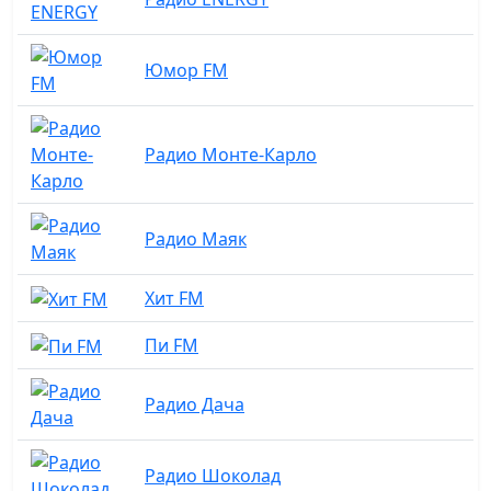
Юмор FM
Радио Монте-Карло
Радио Маяк
Хит FM
Пи FM
Радио Дача
Радио Шоколад