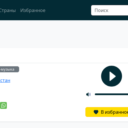
Страны
Избранное
-музыка
хстан
й
В избранно