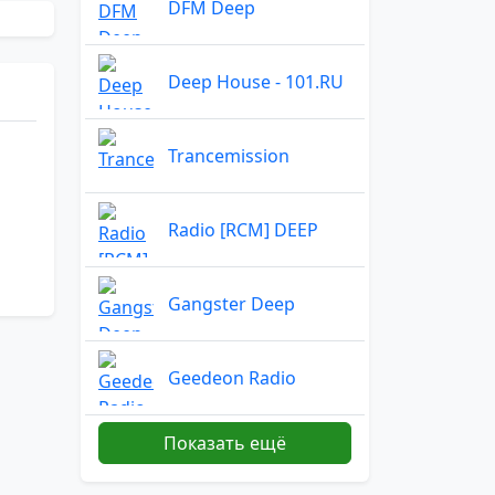
DFM Deep
Deep House - 101.RU
Trancemission
Radio [RCM] DEEP
Gangster Deep
Geedeon Radio
Показать ещё
Frisky Radio