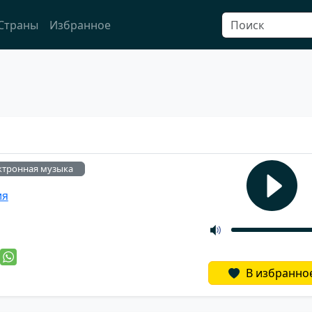
Страны
Избранное
ктронная музыка
ия
й
В избранно