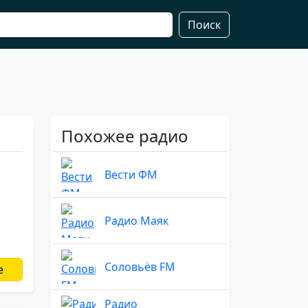
Поиск
Похожее радио
Вести ФМ
Радио Маяк
Соловьёв FM
е
Радио