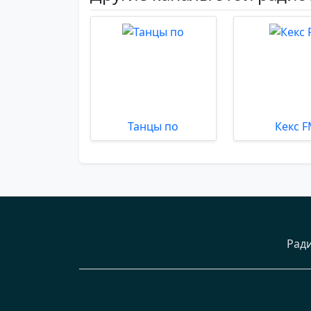
Танцы по
Кекс 
Рад