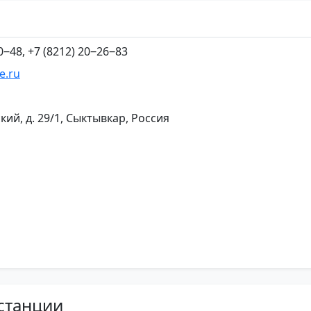
0‒48, +7 (8212) 20‒26‒83
e.ru
кий, д. 29/1, Сыктывкар, Россия
станции