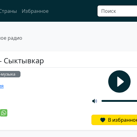
Страны
Избранное
ое радио
- Сыктывкар
-музыка
ия
й
В избранно