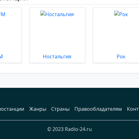
FM
Ностальгия
Рок
иостанции
Жанры
Страны
Правообладателям
Конт
© 2023 Radio-24.ru