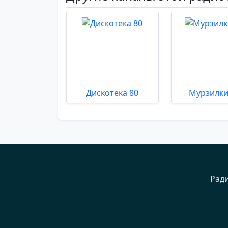
Дискотека 80
Мурзилки 
Рад