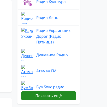
Радио Культура
Радио День
Радио Украинских
Дорог (Радио
Пятница)
Душевное Радио
Атаман FM
Бумбокс радио
Показать ещё
Канал Культура
Белорусского радио