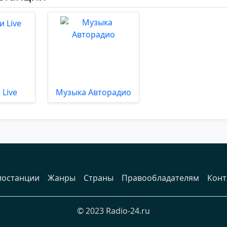
Live
Музыка Авторадио
иостанции
Жанры
Страны
Правообладателям
Конт
© 2023 Radio-24.ru