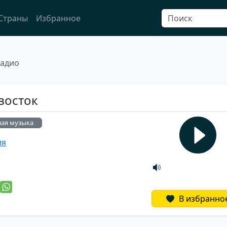
Страны
Избранное
радио
восток
ная музыка
ия
й
В избранно