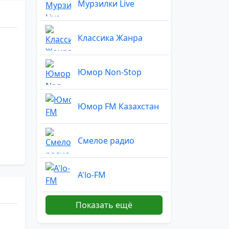
Мурзилки Live
Классика Жанра
Юмор Non-Stop
Юмор FM Казахстан
Смелое радио
A'lo-FM
Показать ещё
НАШЕ РАДИО live