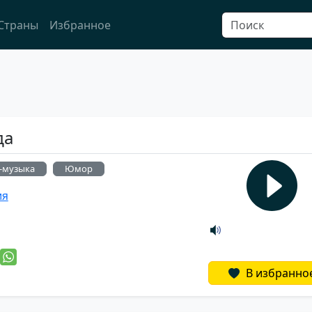
Страны
Избранное
да
-музыка
Юмор
ия
й
В избранно