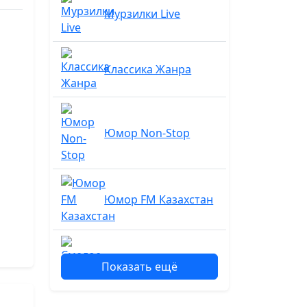
Мурзилки Live
Классика Жанра
Юмор Non-Stop
Юмор FM Казахстан
Смелое радио
Показать ещё