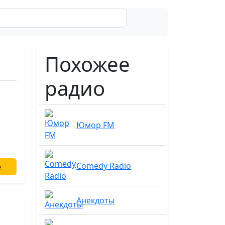
Поиск
Похожее
радио
Юмор FM
Comedy Radio
е
Анекдоты