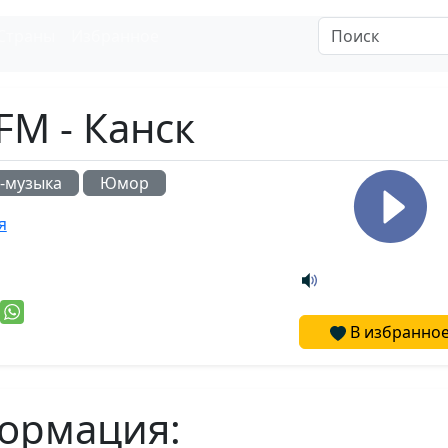
Страны
Избранное
FM - Канск
-музыка
Юмор
я
В избранно
ормация: