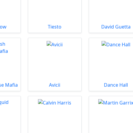
low
Tiesto
David Guetta
se Mafia
Avicii
Dance Hall