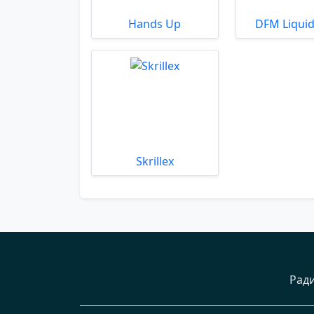
Hands Up
DFM Liquid
Skrillex
Рад