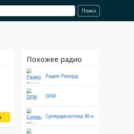
Поиск
Похожее радио
Радио Рекорд
DFM
Супердискотека 90-х
е