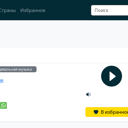
Страны
Избранное
цевальная музыка
ия
й
В избранно