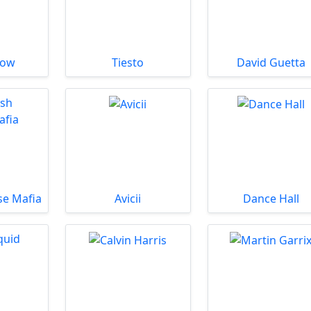
low
Tiesto
David Guetta
se Mafia
Avicii
Dance Hall