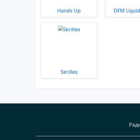
Hands Up
DFM Liquid
Skrillex
Рад