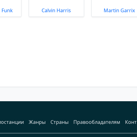
 Funk
Calvin Harris
Martin Garrix
иостанции
Жанры
Страны
Правообладателям
Конт