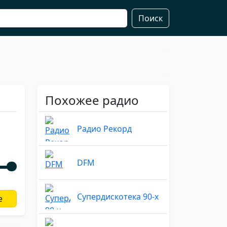
Поиск
Похожее радио
Радио Рекорд
DFM
Супердискотека 90-х
е