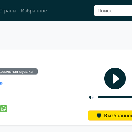
Страны
Избранное
цевальная музыка
ия
й
В избранно