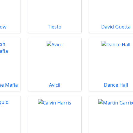
low
Tiesto
David Guetta
se Mafia
Avicii
Dance Hall