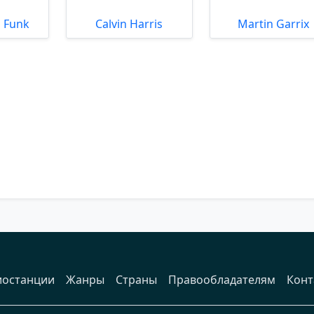
 Funk
Calvin Harris
Martin Garrix
иостанции
Жанры
Страны
Правообладателям
Конт