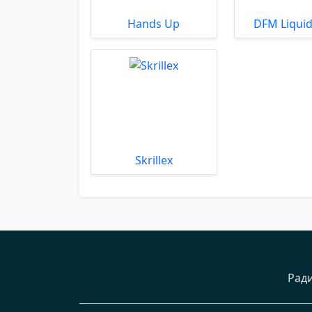
Hands Up
DFM Liquid
Skrillex
Рад